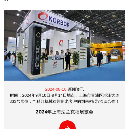
闻资讯
2024-10-10
新
日地点：上海市青浦区崧泽大道
时间：2024年11月10日-11月12
客户的到来/指导/洽谈合作！
路1000号-广州保利世贸博览馆展位：
的到来/指导/洽谈
兰克福展览会
第88届（2024秋）全国摩