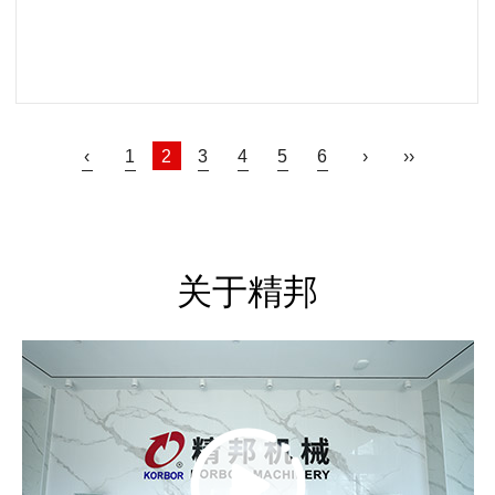
阅读更多
‹
1
2
3
4
5
6
›
››
关于精邦