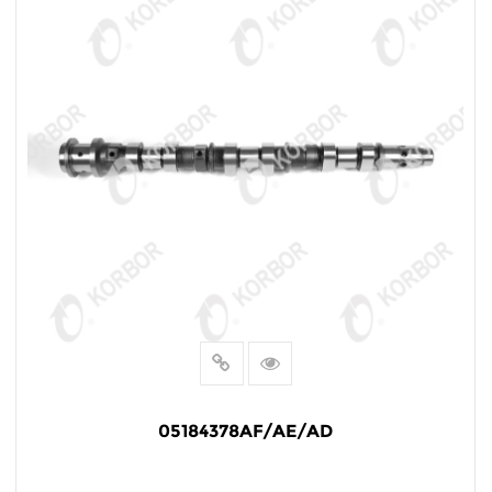
05184378AF/AE/AD