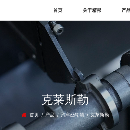
首页
关于精邦
产
克莱斯勒
首页
产品
汽车凸轮轴
克莱斯勒
/
/
/